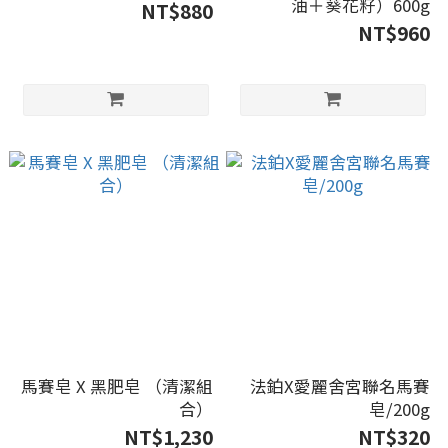
油＋葵花籽）600g
NT$880
NT$960
馬賽皂 X 黑肥皂 （清潔組
法鉑X愛麗舍宮聯名馬賽
合）
皂/200g
NT$1,230
NT$320