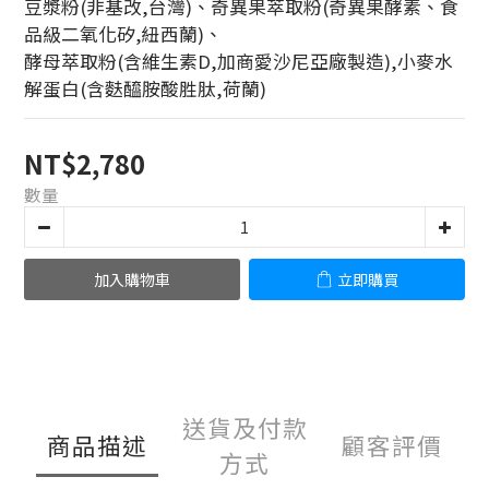
豆漿粉(非基改,台灣)、奇異果萃取粉(奇異果酵素、食
品級二氧化矽,紐西蘭)、
酵母萃取粉(含維生素D,加商愛沙尼亞廠製造),小麥水
解蛋白(含麩醯胺酸胜肽,荷蘭)
NT$2,780
數量
加入購物車
立即購買
送貨及付款
商品描述
顧客評價
方式