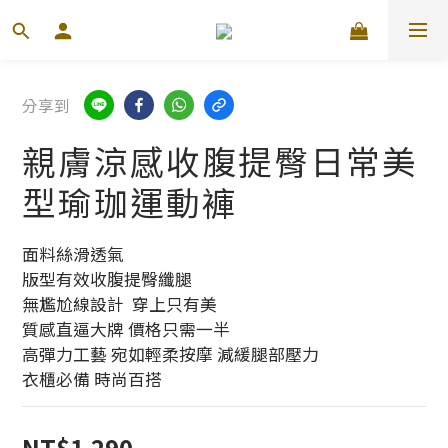
分享到
親膚涼感收腹提臀日常美
型瑜珈運動褲
面料絲滑透氣
版型有效收腹提臀纖腿
無尷尬線設計  穿上只有美
質感直逼大牌 價格只需一半
高彈力工藝 宛如輕柔按摩 減緩腿部壓力
衣櫃必備 時尚百搭
NT$1,290