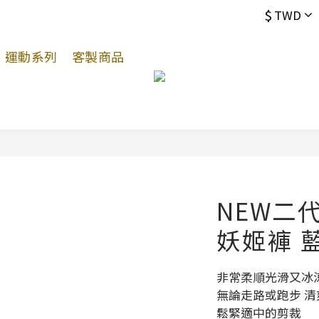
$
TWD
運動系列
客製商品
NEW二
妖姬褲 
非常柔順光滑又冰
無論走路或跑步 清
鬆緊適中的剪裁